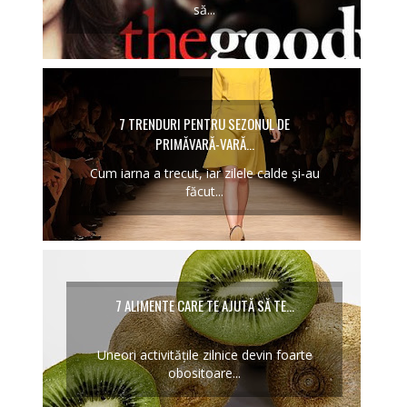
să...
7 TRENDURI PENTRU SEZONUL DE
PRIMĂVARĂ-VARĂ...
Cum iarna a trecut, iar zilele calde şi-au
făcut...
7 ALIMENTE CARE TE AJUTĂ SĂ TE...
Uneori activitățile zilnice devin foarte
obositoare...