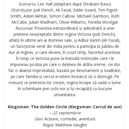
Scenariu
:
Lee Hall (adaptare după Shrabani Basu)
Distribuție
:
J
udi Dench, Ali Fazal, Eddie Izzard, Tim Pigott-
Smith, Adeel Akhtar, Simon Callow, Michael Gambon, Ruth
McCabe, Julian Wadham, Olivia Williams, Fenella Woolgar
Rezumat
: Povestea extraordinară și adevărată a unei
prietenii neașteptate dintre regina Victoria (Judi Dench),
aflată în ultimii ani ai domniei sale, și Adbul Karim (Ali Fazal),
un funcționar venit din India pentru a participa la Jubileu de
Aur al reginei, și care deveni, în scurt timp, favoritul acesteia.
În timp ce Victoria pune la îndoială restricțiile care i le
impuneau poziția pe care o deținea de atâta vreme, cei doi
fac o alianță improbabilă, bazată pe devotament și loialitate,
pe care familia și cercul ei intern încearcă să o distrugă. Pe
măsură ce prietenia lor crește, regina începe să vadă o lume
în schimbare prin ochi noi și își recapătă cu bucurie
umanitatea.
Kingsman: The Golden Circle (Kingsman: Cercul de aur)
–
22 septembrie
Gen
: Acțiune, comedie, aventură
Regie
:
Matthew Vaughn