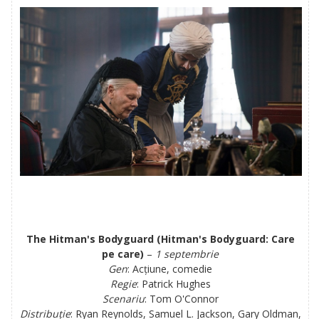
Noutăţi
Sfaturi
STIL DE VIAŢĂ
Relaxare
Călătorii
Home Deco
Culinar
Diverse
DIVERTISMENT
Evenimente
Cinema
TV
Cultural
RELAŢII ŞI SĂNĂTATE
Relaţii
Sănătate
PAUZA DE 5 MINUTE
The Hitman's Bodyguard (Hitman's Bodyguard: Care
Bancuri
pe care)
–
1 septembrie
Replici şi citate
Gen
: Acțiune, comedie
CONTACT
Regie
: Patrick Hughes
Scenariu
: Tom O'Connor
Distribuție
: Ryan Reynolds, Samuel L. Jackson, Gary Oldman,