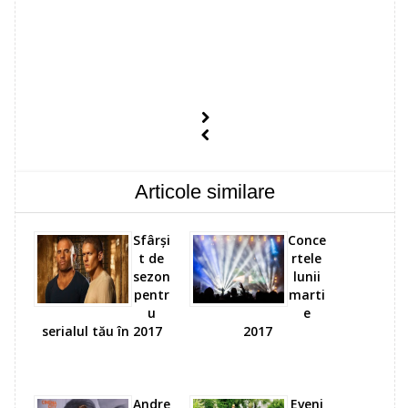
Articole similare
Sfârși
Conce
t de
rtele
sezon
lunii
pentr
marti
u
e
serialul tău în 2017
2017
Andre
Eveni