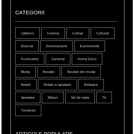
CATEGORII
Calatorii
Cinema
Culinar
Cultural
Diverse
Divertisment
Evenimente
Frumusete
General
Home Deco
Moda
Noutati
Noutati din moda
Relatii
Relatii si sanatate
Relaxare
Sanatate
Sfaturi
Stil de viata
TV
Tendinte