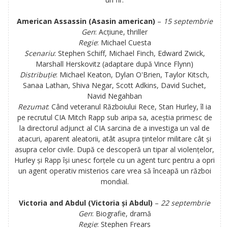
American Assassin (Asasin american)
–
15 septembrie
Gen
: Acțiune, thriller
Regie
:
Michael Cuesta
Scenariu
: Stephen Schiff, Michael Finch, Edward Zwick,
Marshall Herskovitz (adaptare după Vince Flynn)
Distribuție
:
Michael Keaton, Dylan O'Brien, Taylor Kitsch,
Sanaa Lathan, Shiva Negar, Scott Adkins, David Suchet,
Navid Negahban
Rezumat
:
Când veteranul Războiului Rece, Stan Hurley, îl ia
pe recrutul CIA Mitch Rapp sub aripa sa, aceștia primesc de
la directorul adjunct al CIA sarcina de a investiga un val de
atacuri, aparent aleatorii, atât asupra țintelor militare cât și
asupra celor civile. După ce descoperă un tipar al violențelor,
Hurley și Rapp își unesc forțele cu un agent turc pentru a opri
un agent operativ misterios care vrea să înceapă un război
mondial.
Victoria and Abdul (Victoria și Abdul)
–
22 septembrie
Gen
: Biografie, dramă
Regie
:
Stephen Frears