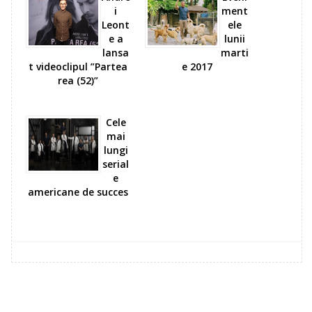
i
ment
Leont
ele
e a
lunii
lansa
marti
t videoclipul ”Partea
e 2017
rea (52)”
Cele
mai
lungi
serial
e
americane de succes
0 comments: