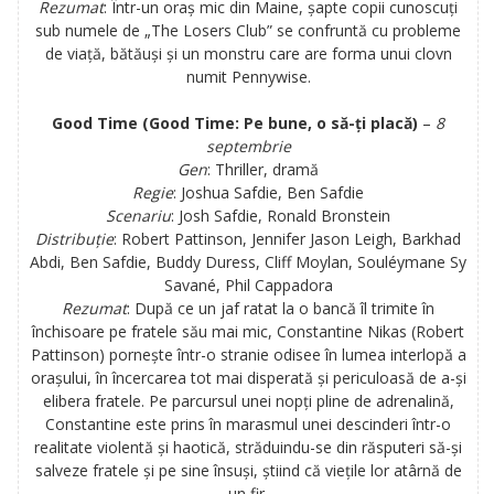
Rezumat
:
Într-un oraș mic din Maine, șapte copii cunoscuți
sub numele de „The Losers Club” se confruntă cu probleme
de viață, bătăuși și un monstru care are forma unui clovn
numit Pennywise.
Good Time (Good Time: Pe bune, o să-ţi placă)
–
8
septembrie
Gen
: Thriller, dramă
Regie
: Joshua Safdie, Ben Safdie
Scenariu
: Josh Safdie, Ronald Bronstein
Distribuție
:
Robert Pattinson, Jennifer Jason Leigh, Barkhad
Abdi, Ben Safdie, Buddy Duress, Cliff Moylan, Souléymane Sy
Savané, Phil Cappadora
Rezumat
:
După ce un jaf ratat la o bancă îl trimite în
închisoare pe fratele său mai mic, Constantine Nikas (Robert
Pattinson) pornește într-o stranie odisee în lumea interlopă a
orașului, în încercarea tot mai disperată și periculoasă de a-și
elibera fratele. Pe parcursul unei nopți pline de adrenalină,
Constantine este prins în marasmul unei descinderi într-o
realitate violentă și haotică, străduindu-se din răsputeri să-și
salveze fratele și pe sine însuși, știind că viețile lor atârnă de
un fir.