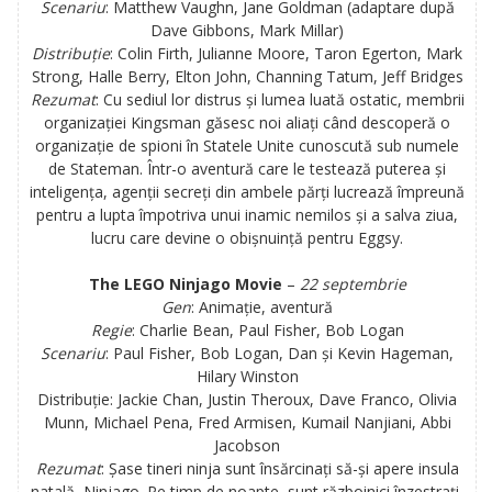
Scenariu
:
Matthew Vaughn, Jane Goldman (adaptare după
Dave Gibbons, Mark Millar)
Distribuție
:
Colin Firth, Julianne Moore, Taron Egerton, Mark
Strong, Halle Berry, Elton John, Channing Tatum, Jeff Bridges
Rezumat
:
Cu sediul lor distrus și lumea luată ostatic, membrii
organizației Kingsman găsesc noi aliați când descoperă o
organizație de spioni în Statele Unite cunoscută sub numele
de Stateman. Într-o aventură care le testează puterea și
inteligența, agenții secreți din ambele părți lucrează împreună
pentru a lupta împotriva unui inamic nemilos și a salva ziua,
lucru care devine o obișnuință pentru Eggsy.
The LEGO Ninjago Movie
–
22 septembrie
Gen
: Animație, aventură
Regie
:
Charlie Bean, Paul Fisher, Bob Logan
Scenariu
: Paul Fisher, Bob Logan, Dan și Kevin Hageman,
Hilary Winston
Distribuție:
Jackie Chan, Justin Theroux, Dave Franco, Olivia
Munn, Michael Pena, Fred Armisen, Kumail Nanjiani, Abbi
Jacobson
Rezumat
:
Șase tineri ninja sunt însărcinați să-și apere insula
natală, Ninjago. Pe timp de noapte, sunt războinici înzestrați,