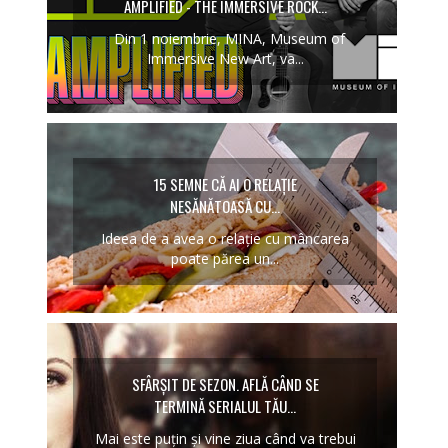
AMPLIFIED - THE IMMERSIVE ROCK...
Din 1 noiembrie, MINA, Museum of
Immersive New Art, va...
15 SEMNE CĂ AI O RELAȚIE
NESĂNĂTOASĂ CU...
Ideea de a avea o relație cu mâncarea
poate părea un...
SFÂRȘIT DE SEZON. AFLĂ CÂND SE
TERMINĂ SERIALUL TĂU...
Mai este puțin și vine ziua când va trebui