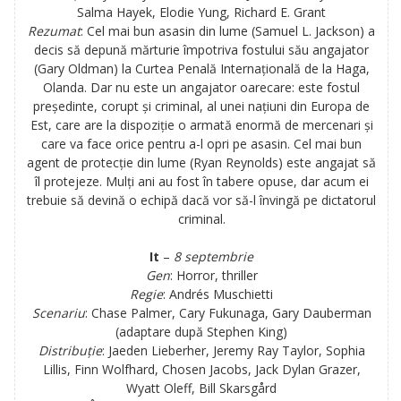
Salma Hayek, Elodie Yung, Richard E. Grant
Rezumat
: Cel mai bun asasin din lume (Samuel L. Jackson) a
decis să depună mărturie împotriva fostului său angajator
(Gary Oldman) la Curtea Penală Internațională de la Haga,
Olanda. Dar nu este un angajator oarecare: este fostul
președinte, corupt și criminal, al unei națiuni din Europa de
Est, care are la dispoziție o armată enormă de mercenari și
care va face orice pentru a-l opri pe asasin. Cel mai bun
agent de protecție din lume (Ryan Reynolds) este angajat să
îl protejeze. Mulți ani au fost în tabere opuse, dar acum ei
trebuie să devină o echipă dacă vor să-l învingă pe dictatorul
criminal.
It
–
8 septembrie
Gen
: Horror, thriller
Regie
: Andrés Muschietti
Scenariu
: Chase Palmer, Cary Fukunaga, Gary Dauberman
(adaptare după Stephen King)
Distribuție
:
Jaeden Lieberher, Jeremy Ray Taylor, Sophia
Lillis, Finn Wolfhard, Chosen Jacobs, Jack Dylan Grazer,
Wyatt Oleff, Bill Skarsgård