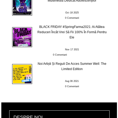
Multimedia Dedicat Adolescenților
Oct 18 2025
0 Comentarii
BLACK FRIDAY #SpringFarma2021: Ai Atâtea
Reduceri Încât Vrei Să Fii 100% În Formă Pentru
Ele
Nov 17 2021
0 Comentarii
Noi Artiști Și Reguli De Acces Summer Well: The
Limited Edition
Aug 06 2021
0 Comentarii
DESPRE NOI