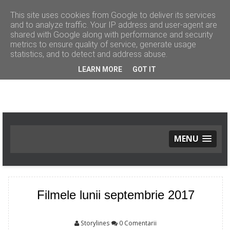
This site uses cookies from Google to deliver its services
and to analyze traffic. Your IP address and user-agent are
shared with Google along with performance and security
metrics to ensure quality of service, generate usage
statistics, and to detect and address abuse.
LEARN MORE
GOT IT
MENU
ACASĂ
MODĂ
Noutăți
Filmele lunii septembrie 2017
Tendinţe
Street Style
FRUMUSEŢE
Storylines
0 Comentarii