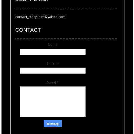
contact_storylines@yahoo.com
CONTACT
Nume
E-mail
*
Mesaj
*