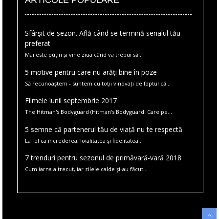
ARTICOLE POPULARE
Sfârșit de sezon. Află când se termină serialul tău
preferat
Mai este puțin și vine ziua când va trebui să...
5 motive pentru care nu arăți bine în poze
Să recunoaștem - suntem cu toții vinovați de faptul că...
Filmele lunii septembrie 2017
The Hitman's Bodyguard (Hitman's Bodyguard: Care pe...
5 semne că partenerul tău de viață nu te respectă
La fel ca încrederea, loialitatea și fidelitatea...
7 trenduri pentru sezonul de primăvară-vară 2018
Cum iarna a trecut, iar zilele calde şi-au făcut...
Created By
Yo..!Templates