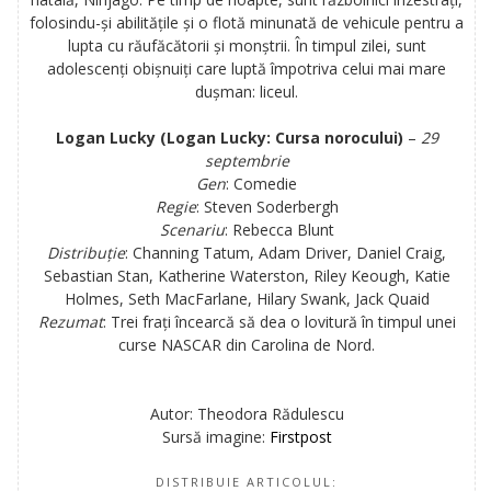
folosindu-și abilitățile și o flotă minunată de vehicule pentru a
lupta cu răufăcătorii și monștrii. În timpul zilei, sunt
adolescenți obișnuiți care luptă împotriva celui mai mare
dușman: liceul.
Logan Lucky (Logan Lucky: Cursa norocului)
–
29
septembrie
Gen
: Comedie
Regie
:
Steven Soderbergh
Scenariu
:
Rebecca Blunt
Distribuție
:
Channing Tatum, Adam Driver, Daniel Craig,
Sebastian Stan, Katherine Waterston, Riley Keough, Katie
Holmes, Seth MacFarlane, Hilary Swank, Jack Quaid
Rezumat
:
Trei frați încearcă să dea o lovitură în timpul unei
curse NASCAR din Carolina de Nord.
Autor: Theodora Rădulescu
Sursă imagine:
Firstpost
DISTRIBUIE ARTICOLUL: