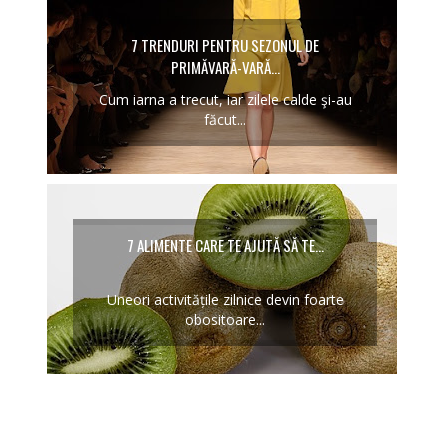
7 TRENDURI PENTRU SEZONUL DE
PRIMĂVARĂ-VARĂ...
Cum iarna a trecut, iar zilele calde şi-au
făcut...
7 ALIMENTE CARE TE AJUTĂ SĂ TE...
Uneori activitățile zilnice devin foarte
obositoare...