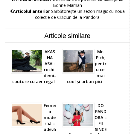
Bonne Maman
Articolul anterior
Sărbătorește un sezon magic cu noua
colecție de Crăciun de la Pandora
Articole similare
AKAS
Mr.
HA
Pich,
ASAI:
pentr
rochii
u cel
demi-
mai
couture cu aer regal
cool și urban pici
Femei
DO
a
PAND
mode
ORA –
rnă –
FII
adevă
SINCE