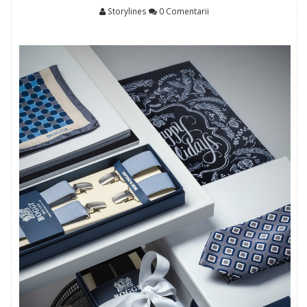
Noutăţi
Storylines
0 Comentarii
Sfaturi
STIL DE VIAŢĂ
Relaxare
Călătorii
Home Deco
Culinar
Diverse
DIVERTISMENT
Evenimente
Cinema
TV
Cultural
RELAŢII ŞI SĂNĂTATE
Relaţii
Sănătate
PAUZA DE 5 MINUTE
Bancuri
Replici şi citate
CONTACT