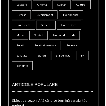
Calatorii
Cinema
Culinar
Cultural
Diverse
Divertisment
Evenimente
Frumusete
General
Home Deco
Moda
Noutati
Noutati din moda
Relatii
Relatii si sanatate
Relaxare
Sanatate
Sfaturi
Stil de viata
TV
Tendinte
ARTICOLE POPULARE
Sfârșit de sezon. Află când se termină serialul tău
preferat