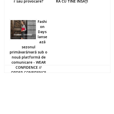
r sau provocare?
RĂ CU TINE ÎNSĂŢI
Fashi
on
Days
lanse
ază
sezonul
primăvară/vară sub o
nouă platformă de
comunicare - WEAR
CONFIDENCE //
ORDER CONFIDENCE
0 comments: