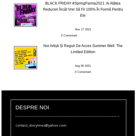
BLACK FRIDAY #SpringFarma2021: Ai Atâtea
Reduceri Încât Vrei Să Fii 100% În Formă Pentru
Ele
Nov 17 2021
0 Comentarii
Noi Artiști Și Reguli De Acces Summer Well: The
Limited Edition
Aug 06 2021
0 Comentarii
DESPRE NOI
contact_storylines@yahoo.com