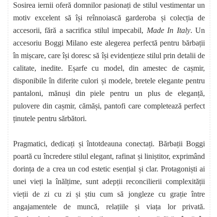
Sosirea iernii oferă domnilor pasionați de stilul vestimentar un
motiv excelent să își reînnoiască garderoba și colecția de
accesorii, fără a sacrifica stilul impecabil,
Made In Italy
. Un
accesoriu Boggi Milano este alegerea perfectă pentru bărbații
în mișcare, care își doresc să își evidențieze stilul prin detalii de
calitate, inedite. Eșarfe cu model, din amestec de cașmir,
disponibile în diferite culori și modele, bretele elegante pentru
pantaloni, mănuși din piele pentru un plus de eleganță,
pulovere din cașmir, cămăși, pantofi care completează perfect
ținutele pentru sărbători.
Pragmatici, dedicați și întotdeauna conectați. Bărbații Boggi
poartă cu încredere stilul elegant, rafinat și liniștitor, exprimând
dorința de a crea un cod estetic esențial și clar. Protagoniști ai
unei vieți la înălțime, sunt adepții reconcilierii complexității
vieții de zi cu zi și știu cum să jongleze cu grație între
angajamentele de muncă, relațiile și viața lor privată.