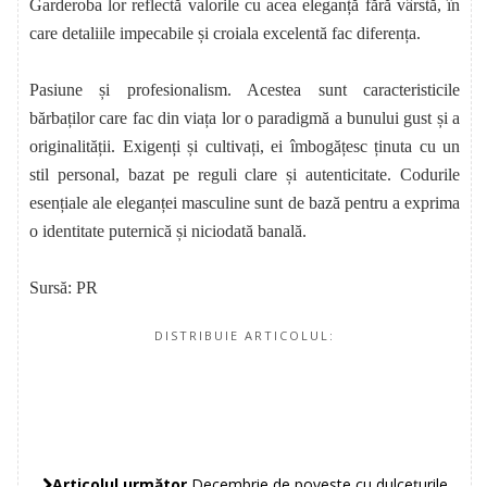
Garderoba lor reflectă valorile cu acea eleganță fără vârstă, în
care detaliile impecabile și croiala excelentă fac diferența.
Pasiune și profesionalism. Acestea sunt caracteristicile
bărbaților care fac din viața lor o paradigmă a bunului gust și a
originalității. Exigenți și cultivați, ei îmbogățesc ținuta cu un
stil personal, bazat pe reguli clare și autenticitate. Codurile
esențiale ale eleganței masculine sunt de bază pentru a exprima
o identitate puternică și niciodată banală.
Sursă: PR
DISTRIBUIE ARTICOLUL:
Articolul următor
Decembrie de poveste cu dulcețurile