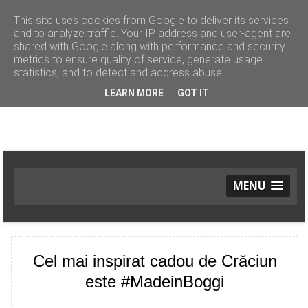
This site uses cookies from Google to deliver its services
and to analyze traffic. Your IP address and user-agent are
shared with Google along with performance and security
metrics to ensure quality of service, generate usage
statistics, and to detect and address abuse.
LEARN MORE
GOT IT
MENU
ACASĂ
MODĂ
Noutăți
Cel mai inspirat cadou de Crăciun
Tendinţe
este #MadeinBoggi
Street Style
FRUMUSEŢE