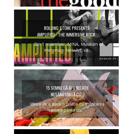
ROLLING STONE PRESENTS:
AMPLIFIED - THE IMMERSIVE ROCK...
Din 1 noiembrie, MINA, Museum of
Immersive New Art, va...
15 SEMNE CĂ AI O RELAȚIE
NESĂNĂTOASĂ CU...
Ideea de a avea o relație cu mâncarea
poate părea un...