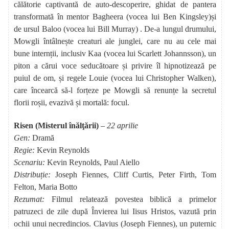
călătorie captivantă de auto-descoperire, ghidat de pantera
transformată în mentor Bagheera (vocea lui Ben Kingsley)și
de ursul Baloo (vocea lui Bill Murray) . De-a lungul drumului,
Mowgli întâlnește creaturi ale junglei, care nu au cele mai
bune internții, inclusiv Kaa (vocea lui Scarlett Johannsson), un
piton a cărui voce seducătoare și privire îl hipnotizează pe
puiul de om, și regele Louie (vocea lui Christopher Walken),
care încearcă să-l forțeze pe Mowgli să renunțe la secretul
florii roșii, evazivă și mortală: focul.
Risen (Misterul înălţării)
– 22 aprilie
Gen:
Dramă
Regie:
Kevin Reynolds
Scenariu:
Kevin Reynolds, Paul Aiello
Distribuție:
Joseph Fiennes, Cliff Curtis, Peter Firth, Tom
Felton, Maria Botto
Rezumat:
Filmul relatează povestea biblică a primelor
patruzeci de zile după Învierea lui Iisus Hristos, vazută prin
ochii unui necredincios. Clavius ​​(Joseph Fiennes), un puternic