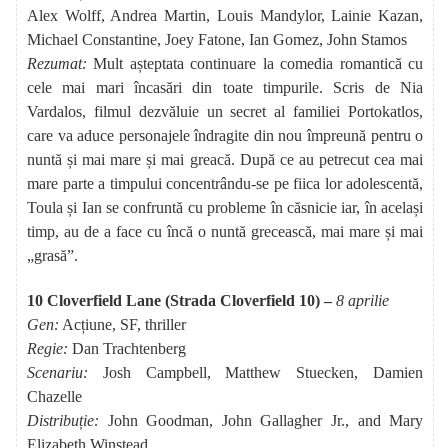
Alex Wolff, Andrea Martin, Louis Mandylor, Lainie Kazan,
Michael Constantine, Joey Fatone, Ian Gomez, John Stamos
Rezumat:
Mult așteptata continuare la comedia romantică cu
cele mai mari încasări din toate timpurile. Scris de Nia
Vardalos, filmul dezvăluie un secret al familiei Portokatlos,
care va aduce personajele îndragite din nou împreună pentru o
nuntă și mai mare și mai greacă. După ce au petrecut cea mai
mare parte a timpului concentrându-se pe fiica lor adolescentă,
Toula și Ian se confruntă cu probleme în căsnicie iar, în același
timp, au de a face cu încă o nuntă grecească, mai mare și mai
„grasă”.
10 Cloverfield Lane (Strada Cloverfield 10) –
8 aprilie
Gen:
Acțiune, SF, thriller
Regie:
Dan Trachtenberg
Scenariu:
Josh Campbell, Matthew Stuecken, Damien
Chazelle
Distribuție:
John Goodman, John Gallagher Jr., and Mary
Elizabeth Winstead