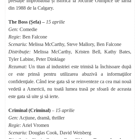
prestație improbabilă și istorică la Jocurile Olimpice de Iarnă
din 1988 de la Calgary.
The Boss (Șefa) –
15 aprilie
Gen:
Comedie
Regie:
Ben Falcone
Scenariu:
Melissa McCarthy, Steve Mallory, Ben Falcone
Distribuție:
Melissa McCarthy, Kristen Bell, Kathy Bates,
Tyler Labine, Peter Dinklage
Rezumat:
Un titan al industriei este trimisă la închisoare după
ce este prinsă pentru utilizarea abuzivă a informaţiilor
confidenţiale. Când iese gata să se reinventeze ca cea mai nouă
vedetă a Americii, nu toată lumea trasă pe sfoară de aceasta
este gata să uite şi să ierte.
Criminal (Criminal)
– 15 aprilie
Gen:
Acțiune, dramă, thriller
Regie:
Ariel Vromen
Scenariu:
Douglas Cook, David Weisberg