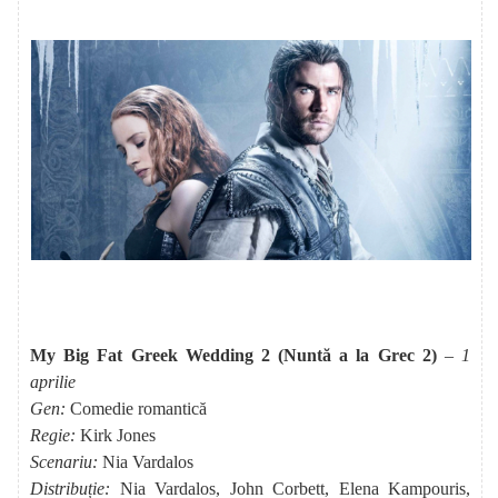
Noutăţi
Sfaturi
STIL DE VIAŢĂ
Relaxare
Călătorii
Home Deco
Culinar
Diverse
DIVERTISMENT
Evenimente
Cinema
TV
Cultural
RELAŢII ŞI SĂNĂTATE
Relaţii
Sănătate
My Big Fat Greek Wedding 2 (Nuntă a la Grec 2)
– 1
PAUZA DE 5 MINUTE
Bancuri
aprilie
Replici şi citate
Gen:
Comedie romantică
CONTACT
Regie:
Kirk Jones
Scenariu:
Nia Vardalos
Distribuție:
Nia Vardalos, John Corbett, Elena Kampouris,