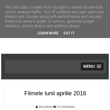
This site uses cookies from Google to deliver its services
and to analyze traffic. Your IP address and user-agent are
shared with Google along with performance and security
metrics to ensure quality of service, generate usage
statistics, and to detect and address abuse.
LEARN MORE
GOT IT
MENU
ACASĂ
MODĂ
Noutăți
Filmele lunii aprilie 2016
Tendinţe
Street Style
FRUMUSEŢE
Storylines
0 Comentarii