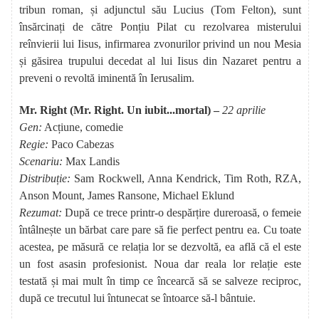
tribun roman, și adjunctul său Lucius (Tom Felton), sunt
însărcinați de către Ponțiu Pilat cu rezolvarea misterului
reînvierii lui Iisus, infirmarea zvonurilor privind un nou Mesia
și găsirea trupului decedat al lui Iisus din Nazaret pentru a
preveni o revoltă iminentă în Ierusalim.
Mr. Right (Mr. Right. Un iubit...mortal) –
22 aprilie
Gen:
Acțiune, comedie
Regie:
Paco Cabezas
Scenariu:
Max Landis
Distribuție:
Sam Rockwell, Anna Kendrick, Tim Roth, RZA,
Anson Mount, James Ransone, Michael Eklund
Rezumat:
După ce trece printr-o despărțire dureroasă, o femeie
întâlnește un bărbat care pare să fie perfect pentru ea. Cu toate
acestea, pe măsură ce relația lor se dezvoltă, ea află că el este
un fost asasin profesionist. Noua dar reala lor relație este
testată și mai mult în timp ce încearcă să se salveze reciproc,
după ce trecutul lui întunecat se întoarce să-l bântuie.