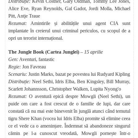
Distribuție:
Kevin Costner, Gary Oldman, Tommy Lee Jones,
Alice Eve, Ryan Reynolds, Gal Gadot, Jordi Molla, Michael
Pitt, Antje Traue
Rezumat:
Amintirile și abilitățile unui agent CIA sunt
implantate în creierul unui criminal periculos, cu scopul de a
opri un terorist internațional.
The Jungle Book (Cartea Junglei)
– 15 aprilie
Gen:
Aventuri, fantastic
Regie:
Jon Favreau
Scenariu:
Justin Marks, bazat pe povestea lui Rudyard Kipling
Distribuție:
Neel Sethi, Idris Elba, Ben Kingsley, Bill Murray,
Scarlett Johannsson, Christopher Walken, Lupita Nyong'o
Rezumat:
O aventură epică despre Mowgli (Neel Sethi), un
puide om care a fost crescut de o familie de lupi, dar care
constată că nu mai este binevenit în junglă atunci când temutul
tigru Shere Khan (vocea lui Idris Elba) promite să elimine ceea
ce el vede ca o amenințare. Îndemnat să abandoneze singurul
cămin pe l-a cunoscut vreodată, Mowgli pornește într-o