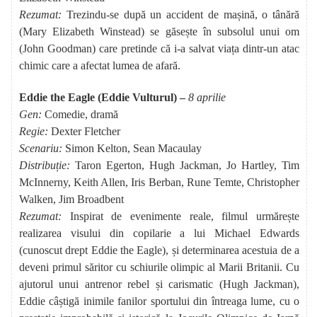
Rezumat:
Trezindu-se după un accident de mașină, o tânără
(Mary Elizabeth Winstead) se găsește în subsolul unui om
(John Goodman) care pretinde că i-a salvat viața dintr-un atac
chimic care a afectat lumea de afară.
Eddie the Eagle (Eddie Vulturul) –
8 aprilie
Gen:
Comedie, dramă
Regie:
Dexter Fletcher
Scenariu:
Simon Kelton, Sean Macaulay
Distribuție:
Taron Egerton, Hugh Jackman, Jo Hartley, Tim
McInnerny, Keith Allen, Iris Berban, Rune Temte, Christopher
Walken, Jim Broadbent
Rezumat:
Inspirat de evenimente reale, filmul urmărește
realizarea visului din copilarie a lui Michael Edwards
(cunoscut drept Eddie the Eagle), și determinarea acestuia de a
deveni primul săritor cu schiurile olimpic al Marii Britanii. Cu
ajutorul unui antrenor rebel și carismatic (Hugh Jackman),
Eddie câștigă inimile fanilor sportului din întreaga lume, cu o