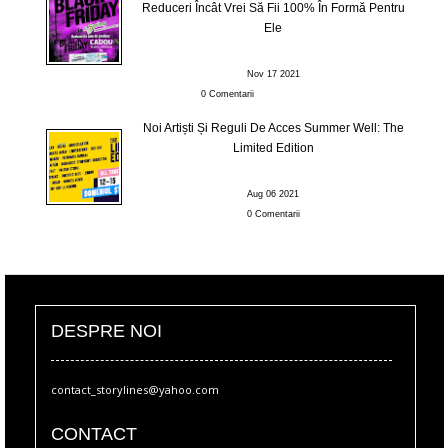
Reduceri Încât Vrei Să Fii 100% În Formă Pentru
Ele
Nov 17 2021
0 Comentarii
Noi Artiști Și Reguli De Acces Summer Well: The
Limited Edition
Aug 06 2021
0 Comentarii
DESPRE NOI
contact_storylines@yahoo.com
CONTACT