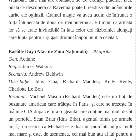
odată ce descoperă că Ravenna poate fi readusă din adâncurile
aurite ale oglinzii, tărâmul magic va avea acum de înfrunat o
forță întunecată de două ori mai puternică. E timpul ca armata
lor să se arate invincibilă în fața celor doi războinici alungați
care luptă pentru a-și găsi drumul înapoi unul la celălalt.
Bastille Day (Atac de Ziua Naţională)
– 29 aprilie
Gen:
Acțiune
Regie:
James Watkins
Scenariu:
Andrew Baldwin
Distribuție:
Idris Elba, Richard Madden, Kelly Reilly,
Charlotte Le Bon
Rezumat:
Michael Mason (Richard Madden) este un hoț de
buzunare american care trăiește în Paris, și care se trezește în
mâinile CIA după ce fură o geantă care conține mai mult decât
un portofel. Sean Briar (Idris Elba), agentul trimis pe urmele
lui, își dă seama că Michael este doar un pion într-un joc mult
mai mare și este, de asemenea, cel mai bun atu al lui pentru a