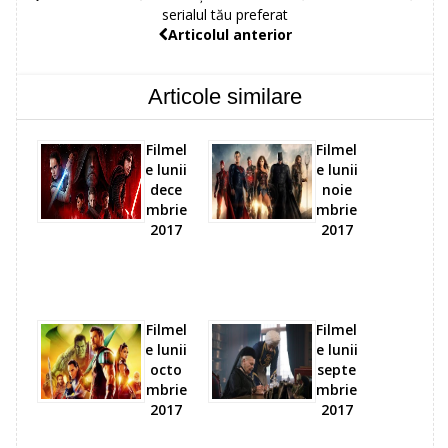
serialul tău preferat
Articolul anterior
Articole similare
Filmel
Filmel
e lunii
e lunii
dece
noie
mbrie
mbrie
2017
2017
Filmel
Filmel
e lunii
e lunii
octo
septe
mbrie
mbrie
2017
2017