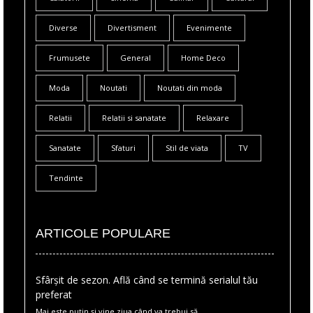
Diverse
Divertisment
Evenimente
Frumusete
General
Home Deco
Moda
Noutati
Noutati din moda
Relatii
Relatii si sanatate
Relaxare
Sanatate
Sfaturi
Stil de viata
TV
Tendinte
ARTICOLE POPULARE
Sfârșit de sezon. Află când se termină serialul tău
preferat
Mai este puțin și vine ziua când va trebui să...