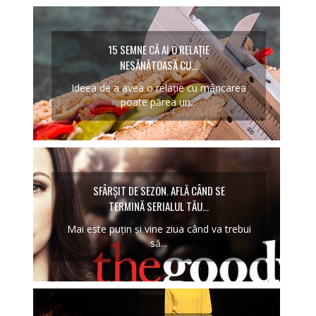
15 SEMNE CĂ AI O RELAȚIE
NESĂNĂTOASĂ CU...
Ideea de a avea o relație cu mâncarea
poate părea un...
SFÂRȘIT DE SEZON. AFLĂ CÂND SE
TERMINĂ SERIALUL TĂU...
Mai este puțin și vine ziua când va trebui
să...