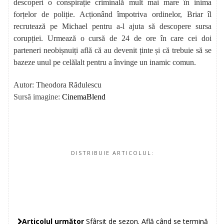
descoperi o conspirație criminală mult mai mare în inima
forțelor de poliție. Acționând împotriva ordinelor, Briar îl
recrutează pe Michael pentru a-l ajuta să descopere sursa
corupției. Urmează o cursă de 24 de ore în care cei doi
parteneri neobișnuiți află că au devenit ținte și că trebuie să se
bazeze unul pe celălalt pentru a învinge un inamic comun.
Autor: Theodora Rădulescu
Sursă imagine:
CinemaBlend
DISTRIBUIE ARTICOLUL:
Articolul următor
Sfârșit de sezon. Află când se termină