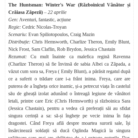
The Huntsman: Winter's War (Războinicul Vânător și
Crăiasa Zăpezii)
– 22 aprilie
Gen:
Aventuri, fantastic, acțiune
Regie:
Cedric Nicolas-Troyan
Scenariu:
Evan Spiliotopoulos, Craig Mazin
Distribuție:
Chris Hemsworth, Charlize Theron, Emily Blunt,
Nick Frost, Sam Claflin, Rob Brydon, Jessica Chastain
Rezumat:
Cu mult înainte ca malefica regină Ravenna
(Charlize Theron) să fie învinsă de sabia Albei ca Zăpada, a
văzut cum sora sa, Freya ( Emily Blunt), a părăsit regatul după
ce a suferit o trădare care i-a frânt inima. Freya, care are
puterea de a îngheța orice inamic, și-a petrecut viața în castelul
său de gheață izolat adunând o întreagă legiune de vânători
letali, printre care Eric (Chris Hemsworth) și războinica Sara
(Jessica Chastain), pentru a vedea că preferații săi au sfidat
singura cerință a sa: să-și înghețe pe vecie inima în fața
dragostei. Când Freya află despre moartea surorii sale, își
însărcinează soldații să ducă Oglinda Magică la singura
vrăjitoare care mai are abilitatea de a-i extrage puterile. Dar,