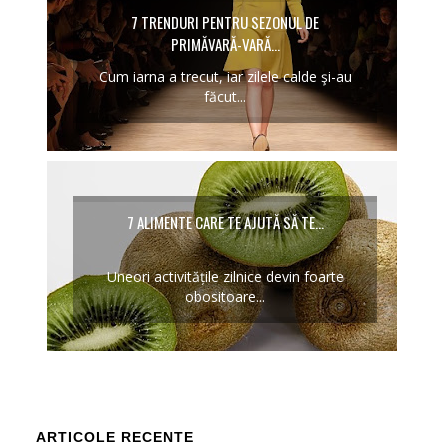
7 TRENDURI PENTRU SEZONUL DE
PRIMĂVARĂ-VARĂ...
Cum iarna a trecut, iar zilele calde şi-au
făcut...
7 ALIMENTE CARE TE AJUTĂ SĂ TE...
Uneori activitățile zilnice devin foarte
obositoare...
ARTICOLE RECENTE